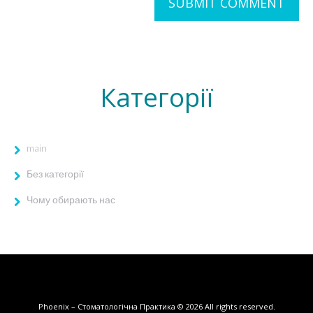
Категорії
main
Без категорії
Чому обирають нас
Phoenix – Стоматологічна Практика
© 2026
All rights reserved.