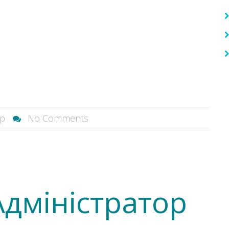
ор
No Comments
Адміністратор