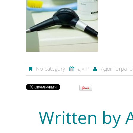
No category
д.м.Р
Адміністрат
Written by