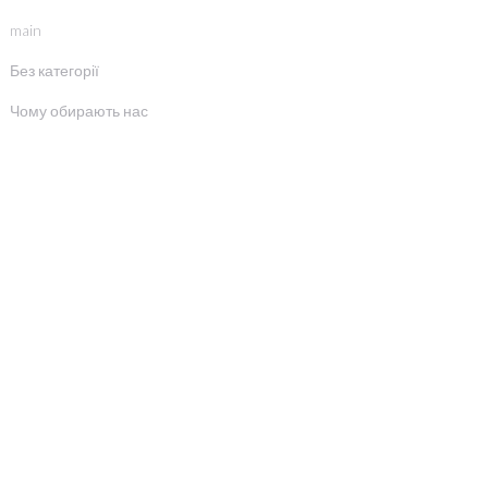
main
Без категорії
Чому обирають нас