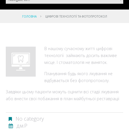
ГОЛОВНА
ЦИФРОВІ ТЕХНОЛОГІЇ ТА ФОТОПРОТОКОЛ
В нашому сучасному житті цифрові
технології займають досить важливе
місце. І стоматологія не виняток.
Планування будь якого лікування не
відбувається без фотопротоколу.
Завдяки цьому пацієнти можуть оцінити всі стадії лікування
або внести свої побажання в план майбутньої реставрації
No category
д.м.Р