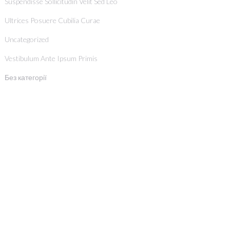
Suspendisse Sollicitudin Velit Sed Leo
Ultrices Posuere Cubilia Curae
Uncategorized
Vestibulum Ante Ipsum Primis
Без категорії