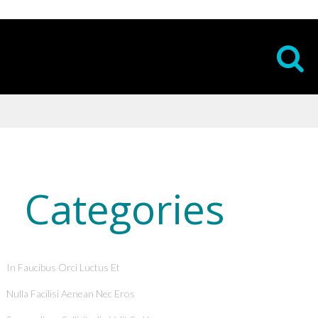
Categories
In Faucibus Orci Luctus Et
Nulla Facilisi Aenean Nec Eros