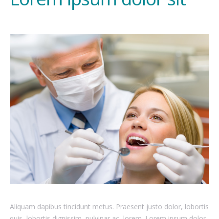
Aliquam dapibus tincidunt metus. Praesent justo dolor, lobortis
quis, lobortis dignissim, pulvinar ac, lorem. Lorem ipsum dolor