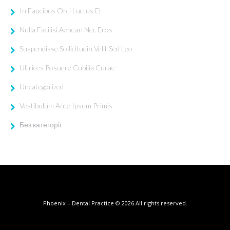
In Faucibus Orci Luctus Et
Nulla Facilisi Aenean Nec Eros
Suspendisse Sollicitudin Velit Sed Leo
Ultrices Posuere Cubilia Curae
Uncategorized
Vestibulum Ante Ipsum Primis
Без категорії
Phoenix – Dental Practice
© 2026
All rights reserved.