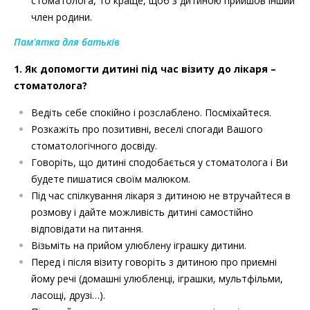
стоматолога, то краще, щоб з дитиною прийшов інший
член родини.
Пам'ятка для батьків
1. Як допомогти дитині під час візиту до лікаря –
стоматолога?
Ведіть себе спокійно і розслаблено. Посміхайтеся.
Розкажіть про позитивні, веселі спогади Вашого
стоматологічного досвіду.
Говоріть, що дитині сподобається у стоматолога і Ви
будете пишатися своїм малюком.
Під час спілкування лікаря з дитиною не втручайтеся в
розмову і дайте можливість дитині самостійно
відповідати на питання.
Візьміть на прийом улюблену іграшку дитини.
Перед і після візиту говоріть з дитиною про приємні
йому речі (домашні улюбленці, іграшки, мультфільми,
ласощі, друзі…).