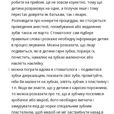
робити на прийомі. Це не зовсім коректно, тому що
дитина розраховує на одне, а получає інше і тому
перестає довіряти як батькам, так і лікарю.
Розповідати про конкретні процедури, які стосуються
проведення анестезії, пломбування або видалення
зубів також не варто. Стоматолог сам підбере
правильні слова і розкаже необхідну інформацію дитині
в процесі лікування. Можна розказати, що лікар
подивиться, які в дитини гарні зубки, порахує їх,
почистить, намалює на зубках малюночок або
наклеїть наклейку.
можна пограти вдома в стоматолога – подивитися
зубки дзеркальцем, показати свої зуби, проімітуйте,
ніби Ви малюєте на зубках, зліпіть зубчик з пластиліну і
т.п. Якщо ви знаєте, що у дитини є каріозні порожнини,
то можна розказати про те, що в зубчику поселився
хробачок або мікроб, його необхідно вигнати і
замурувати вхід до норки спеціальним зубним
пластеліном, щоб мікроб не міг застрибнути назад в