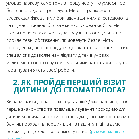
умовах наркозу, саме тому в першу чергу піклуємося про
безпечність даної процедури. Ми співпрацюємо з
висококваліфікованими бригадами дитячих анестезіологів
та під час лікування біля клініки чергує реанімобіль. Ми
ніколи не призначаємо лікування уві сні, доки дитина не
пройде певні обстеження, які доведуть безпечність
проведення даної процедури. Досвід та кваліфікація наших
спеціалістів дозволяє нам лікувати дітей в умовах
медикаментозного сну із мінімальними затратами часу та
гарантувати якість своєї роботи.
2. ЯК ПРОЙДЕ ПЕРШИЙ ВІЗИТ
ДИТИНИ ДО СТОМАТОЛОГА?
Ви записалися до нас на консультацію? Дуже важливо, щоб
перше знайомство та подальше лікування проходило для
дитини максимально комфортно. Для цього ми розкажемо
Вам, як проходить перший візит в нашій клініці та дамо
рекомендації, як до нього підготуватися (
рекомендації для
батьків
).