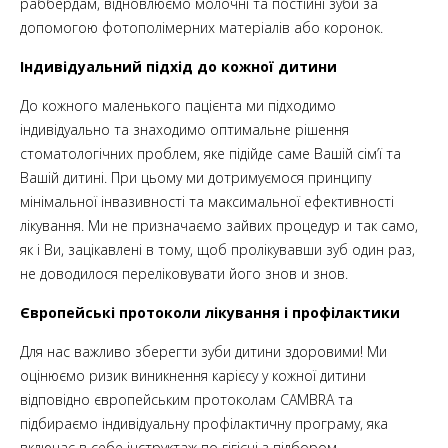
раббердам, відновлюємо молочні та постійні зуби за
допомогою фотополімерних матеріалів або коронок.
Індивідуальний підхід до кожної дитини
До кожного маленького пацієнта ми підходимо
індивідуально та знаходимо оптимальне рішення
стоматологічних проблем, яке підійде саме Вашій сім’ї та
Вашій дитині. При цьому ми дотримуємося принципу
мінімальної інвазивності та максимальної ефективності
лікування. Ми не призначаємо зайвих процедур и так само,
як і Ви, зацікавлені в тому, щоб пролікувавши зуб один раз,
не доводилося переліковувати його знов и знов.
Європейські протоколи лікування і профілактики
Для нас важливо зберегти зуби дитини здоровими! Ми
оцінюємо ризик виникнення карієсу у кожної дитини
відповідно європейським протоколам CAMBRA та
підбираємо індивідуальну профілактичну програму, яка
включає в себе інструктаж по гігієні з підбором