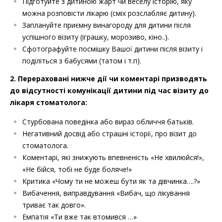
Підготуйте з дитиною жарт чи веселу історію, яку
можна розповісти лікарю (сміх розслабляє дитину).
Заплануйте приємну винагороду для дитини після
успішного візиту (іграшку, морозиво, кіно..).
Сфотографуйте посмішку Вашої дитини після візиту і
поділіться з бабусями (татом і т.п).
2. Перераховані нижче дії чи коментарі призводять
до відсутності комунікації дитини під час візиту до
лікаря стоматолога:
Стурбована поведінка або вираз обличчя батьків.
Негативний досвід або страшні історії, про візит до
стоматолога.
Коментарі, які знижують впевненість «Не хвилюйся!»,
«Не бійся, тобі не буде боляче!»
Критика «Чому ти не можеш бути як та дівчинка….?»
Вибачення, виправдування «Вибач, що лікування
триває так довго».
Емпатія «Ти вже так втомився …»