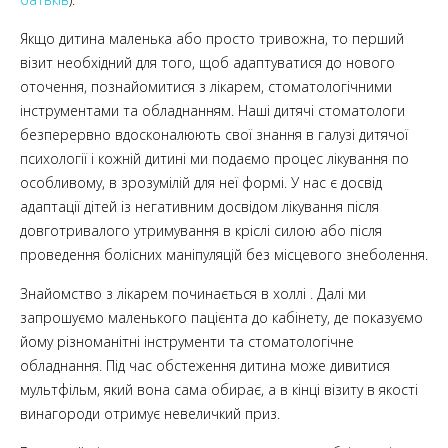
Якщо дитина маленька або просто тривожна, то перший
візит необхідний для того, щоб адаптуватися до нового
оточення, познайомитися з лікарем, стоматологічними
інструментами та обладнанням. Наші дитячі стоматологи
безперервно вдосконалюють свої знання в галузі дитячої
психології і кожній дитині ми подаємо процес лікування по
особливому, в зрозумілій для неї формі. У нас є досвід
адаптації дітей із негативним досвідом лікування після
довготривалого утримування в кріслі силою або після
проведення болісних маніпуляцій без місцевого знеболення.
Знайомство з лікарем починається в холлі . Далі ми
запрошуємо маленького пацієнта до кабінету, де показуємо
йому різноманітні інструменти та стоматологічне
обладнання. Під час обстеження дитина може дивитися
мультфільм, який вона сама обирає, а в кінці візиту в якості
винагороди отримує невеличкий приз.