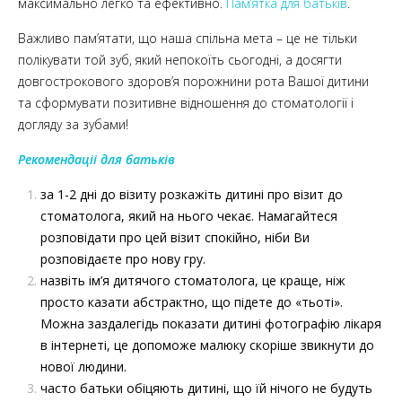
максимально легко та ефективно.
Пам’ятка для батьків
.
Важливо пам’ятати, що наша спільна мета – це не тільки
полікувати той зуб, який непокоїть сьогодні, а досягти
довгострокового здоров’я порожнини рота Вашої дитини
та сформувати позитивне відношення до стоматології і
догляду за зубами!
Рекомендаціі для батьків
за 1-2 дні до візиту розкажіть дитині про візит до
стоматолога, який на нього чекає. Намагайтеся
розповідати про цей візит спокійно, ніби Ви
розповідаєте про нову гру.
назвіть ім’я дитячого стоматолога, це краще, ніж
просто казати абстрактно, що підете до «тьоті».
Можна заздалегідь показати дитині фотографію лікаря
в інтернеті, це допоможе малюку скоріше звикнути до
нової людини.
часто батьки обіцяють дитині, що їй нічого не будуть