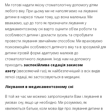
Ми готові надати якісну стоматологічну допомогу дітям
любого віку. При цьому ми не наполягаємо на лікуванні
дитини в наркозі тільки тому, що вона маленька. Ми
вважаємо, що до того як призначати лікування у
медикаментозному сні варто оцінити об’єм роботи та
особливості дитини і докласти зусиль та спробувати
провести лікування звичайним способом. Ми враховуємо
психоемоційні особливості дитячого віку та в зрозумілій для
дитини ігровій формі адаптуємо малюків до
стоматологічного лікування. Іноді нам на допомогу
приходить
заспокійлива седація закисом
азоту
(звеселяючий газ), як найбезпечніший із всіх видів
легкої седації, які застосовуються в медицині.
Лікування в медикаментозному сні
В той же час ми можемо запропонувати Вам і лікування в
умовах сну, якщо це необхідно. Ми розуміємо, як
хвилюються батьки, коли мова йде про лікування дитини в