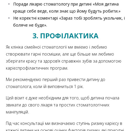
Поради лікарю стоматологу при дитині «Моя дитина
краще себе веде, коли знає що йому будуть робити.»
Не коректні коментарі «Зараз тобі зроблять укольчик, і
боляче не буде».
3. ПРОФІЛАКТИКА
Як клініка сімейної стоматології ми вміємо і любимо
створювати гарні посмішки, але ще більше ми любимо
зберігати красу та здоров’я справжніх зубів за допомогою
карієспрофілактичних програм.
Ми рекомендуємо перший раз привести дитину до
стоматолога, коли їй виповниться 1 рік.
Цей візит є дуже необхідним для того, щоб дитина почала
звикати до свого лікаря та простих стоматологічних
маніпуляцій.
Під час консультації ми визначаємо ступінь ризику карієсу в
кожної дитини на основі оцінки факторів ризику, які присутні