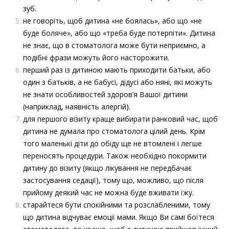
зуб.
не говоріть, щоб дитина «не боялась», або що «не
буде боляче», або що «треба буде потерпіти». Дитина
не знає, що в стоматолога може бути неприємно, а
подібні фрази можуть його насторожити.
перший раз із дитиною мають приходити батьки, або
один з батьків, а не бабусі, дідусі або няні, які можуть
не знати особливостей здоров’я Вашої дитини
(наприклад, наявність алергій).
для першого візиту краще вибирати ранковий час, щоб
дитина не думала про стоматолога цілий день. Крім
того маленькі діти до обіду ще не втомлені і легше
переносять процедури. Також необхідно покормити
дитину до візиту (якщо лікування не передбачає
застосування седації), тому що, можливо, що після
прийому деякий час не можна буде вживати їжу.
старайтеся бути спокійними та розслабленими, тому
що дитина відчуває емоції мами. Якщо Ви самі боїтеся