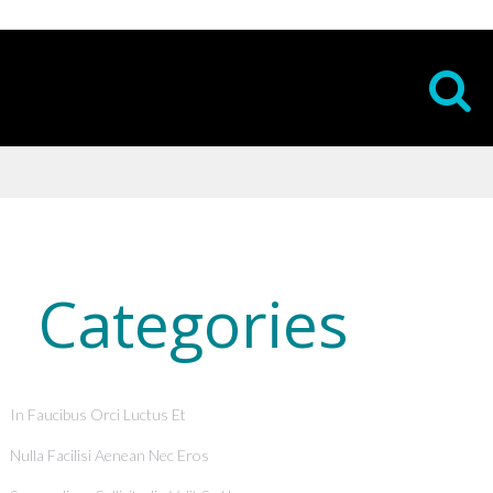
Categories
In Faucibus Orci Luctus Et
Nulla Facilisi Aenean Nec Eros