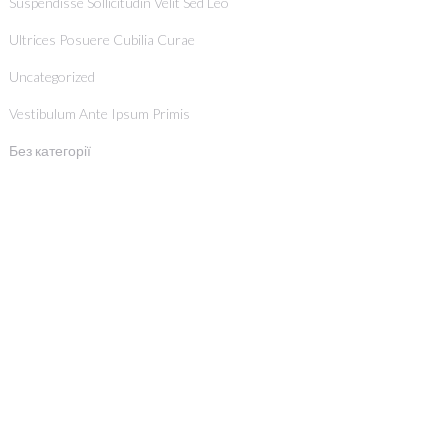
Suspendisse Sollicitudin Velit Sed Leo
Ultrices Posuere Cubilia Curae
Uncategorized
Vestibulum Ante Ipsum Primis
Без категорії