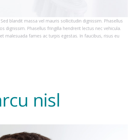
 Sed blandit massa vel mauris sollicitudin dignissim. Phasellus
s dignissim. Phasellus fringilla hendrerit lectus nec vehicula.
 et malesuada fames ac turpis egestas. In faucibus, risus eu
rcu nisl