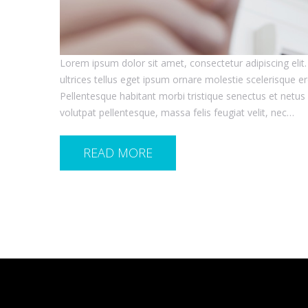
Lorem ipsum dolor sit amet, consectetur adipiscing elit.
ultrices tellus eget ipsum ornare molestie scelerisque ero
Pellentesque habitant morbi tristique senectus et netus
volutpat pellentesque, massa felis feugiat velit, nec…
READ MORE