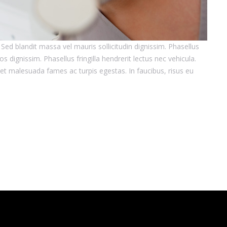
 Sed blandit massa vel mauris sollicitudin dignissim. Phasellus
s dignissim. Phasellus fringilla hendrerit lectus nec vehicula.
 et malesuada fames ac turpis egestas. In faucibus, risus eu